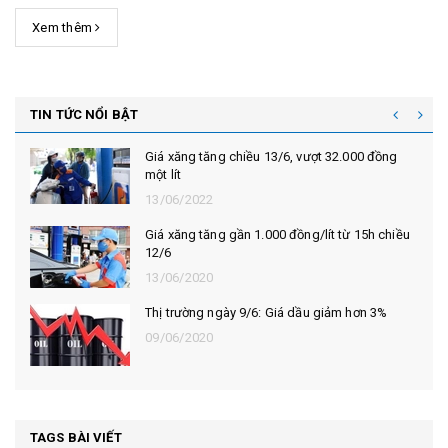
cắt giảm nguồn cung.
Xem thêm
TIN TỨC NỔI BẬT
hiều 13/6, vượt 32.000 đồng
Giá xăng tăng gần 90
chiều 28/5
29/05/2020
n 1.000 đồng/lít từ 15h chiều
Giá xăng tăng trở lại
tiếp
14/05/2020
 9/6: Giá dầu giảm hơn 3%
Thị trường ngày 22/4:
đường thấp nhất 12 
22/04/2020
TAGS BÀI VIẾT