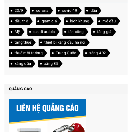
20/9
corona
covid-19
dầu
dầu thô
giảm giá
kịch khung
mỏ dầu
Mỹ
saudi arabia
tấn công
tăng giá
tăng thuế
thiết bị xăng dầu hà nội
thuế môi trường
Trung Quốc
xăng A92
xăng dầu
xăng E5
QUẢNG CÁO