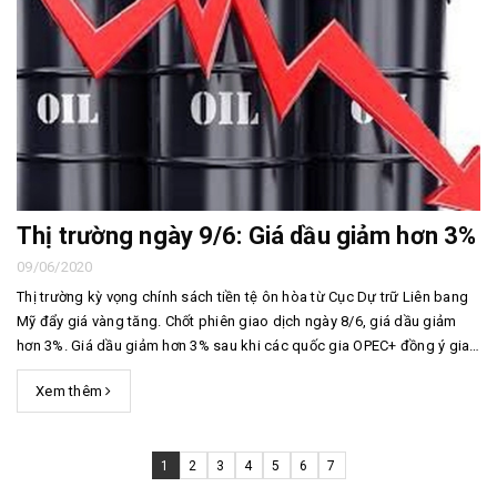
Thị trường ngày 9/6: Giá dầu giảm hơn 3%
09/06/2020
Thị trường kỳ vọng chính sách tiền tệ ôn hòa từ Cục Dự trữ Liên bang
Mỹ đẩy giá vàng tăng. Chốt phiên giao dịch ngày 8/6, giá dầu giảm
hơn 3%. Giá dầu giảm hơn 3% sau khi các quốc gia OPEC+ đồng ý gia
hạn cắt giảm sản lượng song Saudi Arabia và 2 nước sản xuất khác
Xem thêm
thuộc Vịnh sẽ không duy trì mức...
1
2
3
4
5
6
7