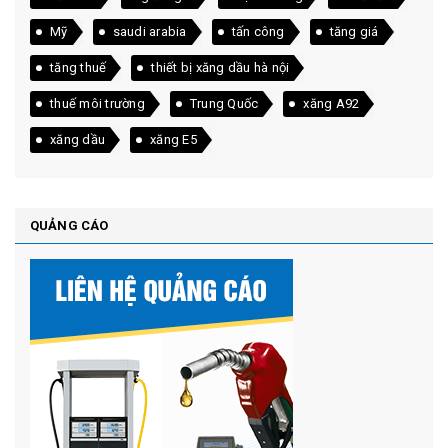
Mỹ
saudi arabia
tấn công
tăng giá
tăng thuế
thiết bị xăng dầu hà nội
thuế môi trường
Trung Quốc
xăng A92
xăng dầu
xăng E5
QUẢNG CÁO