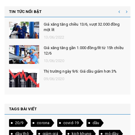
TIN TỨC NỔI BẬT
Giá xăng tăng gần 900 đồng/lít kể từ 15h00
chiều 28/5
29/05/2020
Giá xăng tăng trở lại sau chuỗi ngày giảm liên
tiếp
14/05/2020
Thị trường ngày 22/4: Giá dầu lao dốc 43%,
đường thấp nhất 12 năm
22/04/2020
TAGS BÀI VIẾT
20/9
corona
covid-19
dầu
dầu thô
giảm giá
kịch khung
mỏ dầu