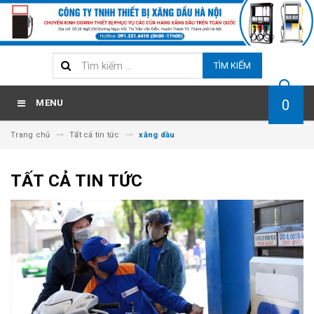
TÌM KIẾM
0
MENU
Trang chủ
Tất cả tin tức
xăng dầu
TẤT CẢ TIN TỨC