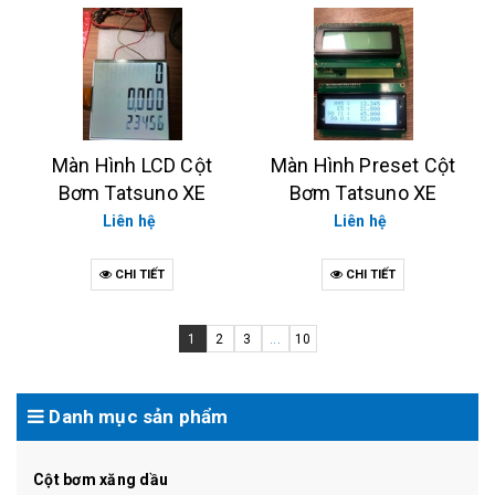
Màn Hình LCD Cột
Màn Hình Preset Cột
Bơm Tatsuno XE
Bơm Tatsuno XE
Liên hệ
Liên hệ
CHI TIẾT
CHI TIẾT
1
2
3
...
10
Danh mục sản phẩm
Cột bơm xăng dầu