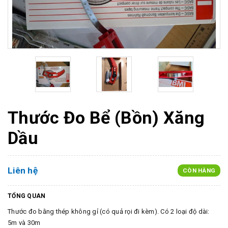
Thước Đo Bể (Bồn) Xăng
Dầu
Liên hệ
CÒN HÀNG
TỔNG QUAN
Thước đo bằng thép không gỉ (có quả rọi đi kèm). Có 2 loại độ dài:
5m và 30m