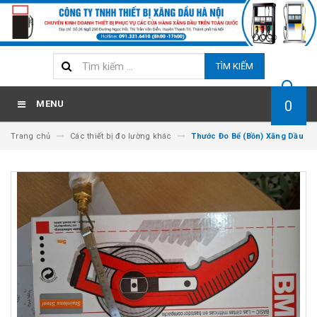
TÌM KIẾM
0
MENU
Trang chủ
Các thiết bị đo lường khác
Thước Đo Bể (Bồn) Xăng Dầu