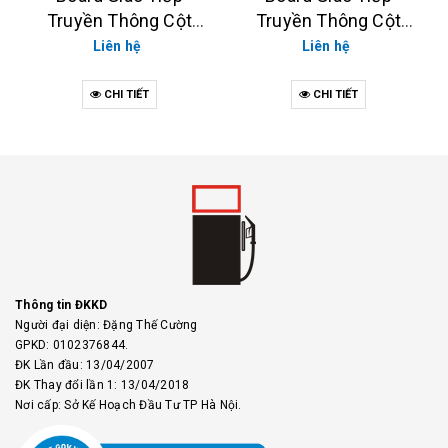
Truyền Thông Cột
Truyền Thông Cột
Bơm TATSUNO XE,
Bơm TATSUNO (XE,
Liên hệ
Liên hệ
TATSUNO NEO
NEO)
CHI TIẾT
CHI TIẾT
Thông tin ĐKKD
Người đại diện: Đặng Thế Cường
GPKD: 0102376844.
ĐK Lần đầu: 13/04/2007
ĐK Thay đổi lần 1: 13/04/2018
Nơi cấp: Sở Kế Hoạch Đầu Tư TP Hà Nội.