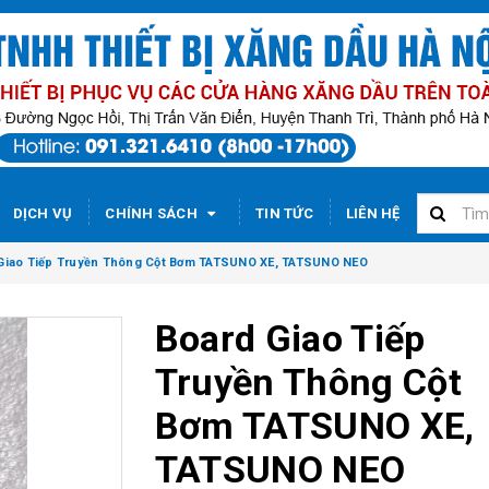
DỊCH VỤ
CHÍNH SÁCH
TIN TỨC
LIÊN HỆ
Giao Tiếp Truyền Thông Cột Bơm TATSUNO XE, TATSUNO NEO
Board Giao Tiếp
Truyền Thông Cột
Bơm TATSUNO XE,
TATSUNO NEO