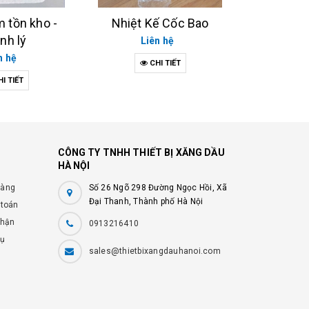
Nắp Giật
Hợ
ế Cốc Bao
Liên hệ
Li
n hệ
CHI TIẾT
C
I TIẾT
CÔNG TY TNHH THIẾT BỊ XĂNG DẦU
HÀ NỘI
hàng
Số 26 Ngõ 298 Đường Ngọc Hồi, Xã
Đại Thanh, Thành phố Hà Nội
 toán
nhận
0913216410
vụ
sales@thietbixangdauhanoi.com