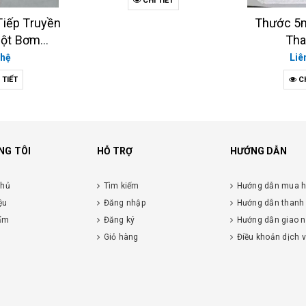
 TIẾT
Thước 5m tồn kho -
Nhiệt K
Thanh lý
Liê
Liên hệ
CH
CHI TIẾT
NG TÔI
HỖ TRỢ
HƯỚNG DẪN
chủ
Tìm kiếm
Hướng dẫn mua 
ệu
Đăng nhập
Hướng dẫn thanh
ẩm
Đăng ký
Hướng dẫn giao 
Giỏ hàng
Điều khoản dịch 