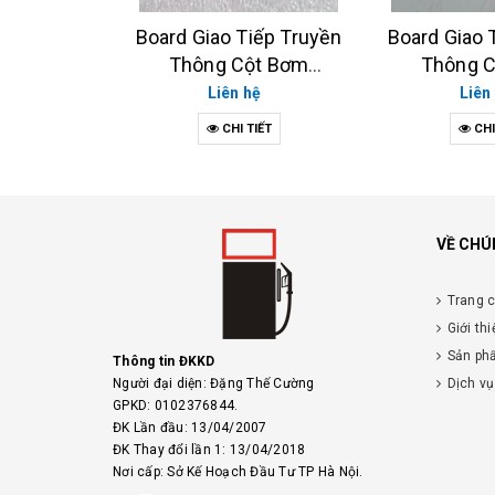
CHI
iếp Truyền
Board Giao Tiếp Truyền
ột Bơm
Thông Cột Bơm
, TATSUNO
TATSUNO (XE, NEO)
hệ
Liên hệ
O
IẾT
CHI TIẾT
VỀ CHÚ
Trang 
Giới thi
Sản ph
Thông tin ĐKKD
Người đại diện: Đặng Thế Cường
Dịch vụ
GPKD: 0102376844.
ĐK Lần đầu: 13/04/2007
ĐK Thay đổi lần 1: 13/04/2018
Nơi cấp: Sở Kế Hoạch Đầu Tư TP Hà Nội.