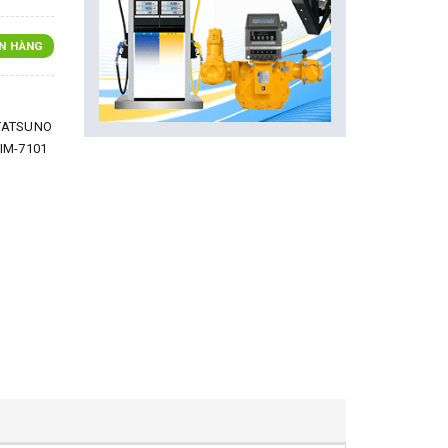
N HÀNG
 TATSUNO
HIM-7101