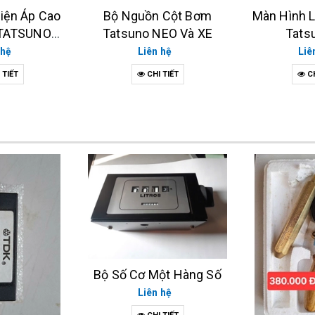
 Cột Bơm
Màn Hình LCD Cột Bơm
Màn Hình 
NEO Và XE
Tatsuno XE
Bơm Ta
 hệ
Liên hệ
Liê
 TIẾT
CHI TIẾT
CH
ột Hàng Số
 hệ