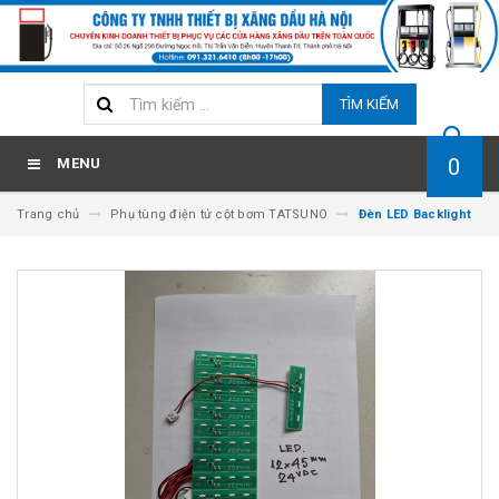
TÌM KIẾM
0
MENU
Trang chủ
Phụ tùng điện tử cột bơm TATSUNO
Đèn LED Backlight