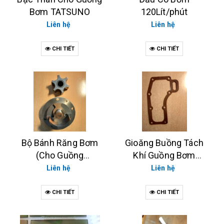
Bơm TATSUNO
120Lít/phút
Liên hệ
Liên hệ
CHI TIẾT
CHI TIẾT
Bộ Bánh Răng Bơm
Gioăng Buồng Tách
(Cho Guồng
Khí Guồng Bơm
TATSUNO 70Lít/phút)
TATSUNO
Liên hệ
Liên hệ
CHI TIẾT
CHI TIẾT