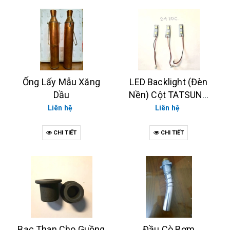
Ống Lấy Mẫu Xăng
LED Backlight (Đèn
Dầu
Nền) Cột TATSUNO
NEO
Liên hệ
Liên hệ
CHI TIẾT
CHI TIẾT
Bạc Than Cho Guồng
Đầu Cò Bơm