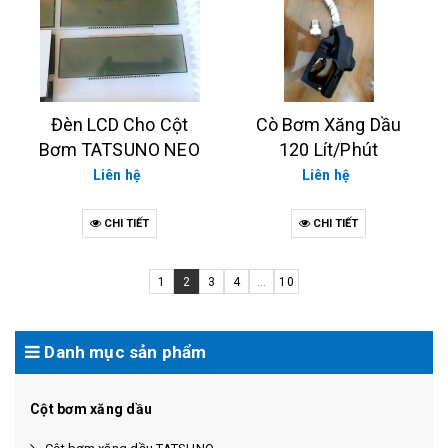
Đèn LCD Cho Cột
Cò Bơm Xăng Dầu
Bơm TATSUNO NEO
120 Lít/Phút
Liên hệ
Liên hệ
CHI TIẾT
CHI TIẾT
1
2
3
4
...
10
Danh mục sản phẩm
Cột bơm xăng dầu