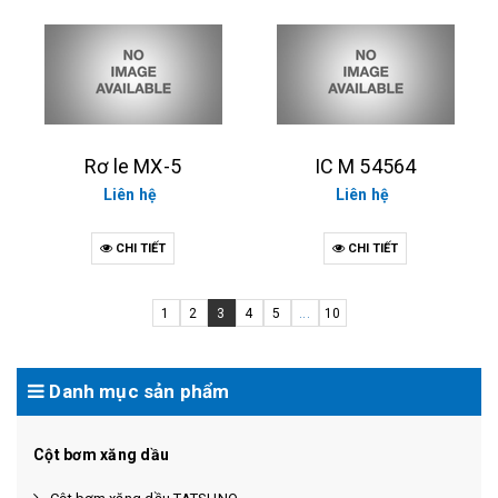
Rơ le MX-5
IC M 54564
Liên hệ
Liên hệ
CHI TIẾT
CHI TIẾT
1
2
3
4
5
...
10
Danh mục sản phẩm
Cột bơm xăng dầu