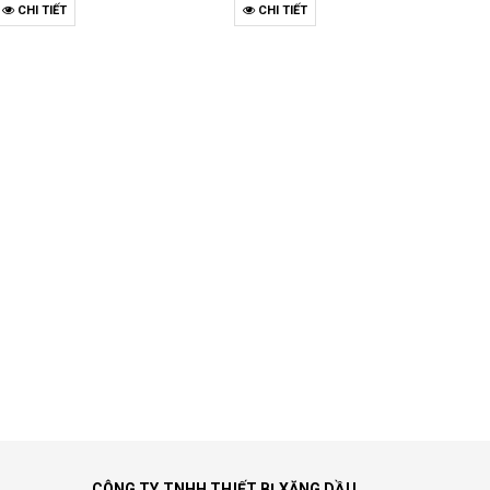
CHI TIẾT
CHI TIẾT
CÔNG TY TNHH THIẾT BỊ XĂNG DẦU