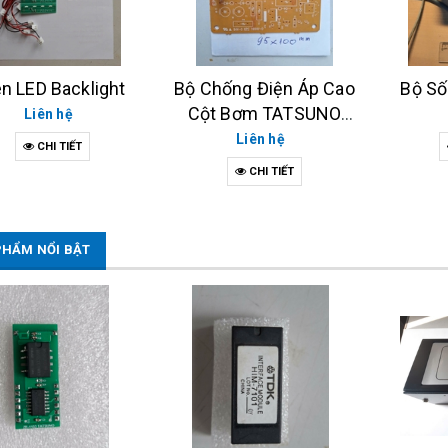
n LED Backlight
Bộ Chống Điện Áp Cao
Bộ Số
Cột Bơm TATSUNO
Liên hệ
NEO/XE EP1637
Liên hệ
CHI TIẾT
CHI TIẾT
PHẨM NỔI BẬT