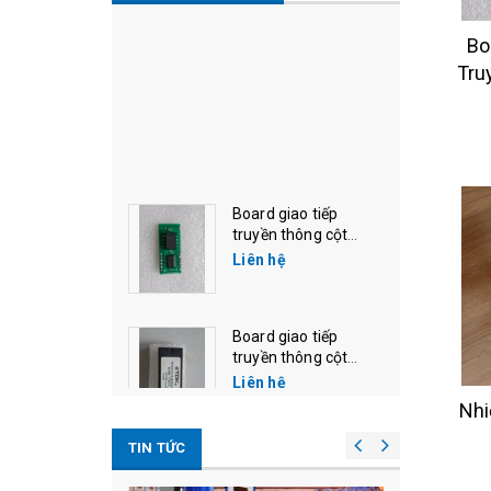
Bo
Tru
Bơm
T
Board giao tiếp
truyền thông cột
bơm tatsuno xe,
Liên hệ
tatsuno neo
Board giao tiếp
truyền thông cột
Nhi
bơm tatsuno (xe,
Liên hệ
TIN TỨC
neo)