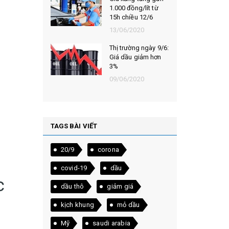
ng/lít từ
sau chuỗi ngày
u 12/6
giảm liên tiếp
020
14/05/2020
ng ngày 9/6:
Thị trường ngày
 giảm hơn
22/4: Giá dầu lao
dốc 43%, đường
thấp nhất 12 năm
020
22/04/2020
TAGS BÀI VIẾT
20/9
corona
covid-19
dầu
c
dầu thô
giảm giá
kịch khung
mỏ dầu
Mỹ
saudi arabia