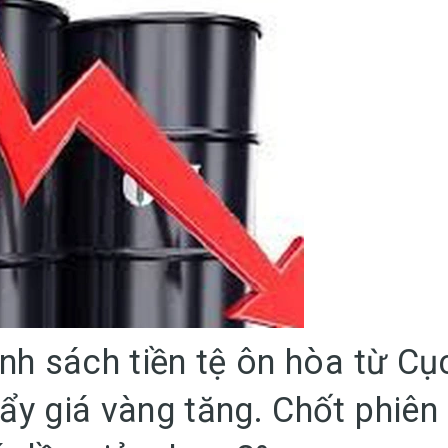
1.000 đồ
15h chiề
13/06/2
Thị trườ
Giá dầu
3%
09/06/2
ính sách tiền tệ ôn hòa từ Cụ
ẩy giá vàng tăng. Chốt phiên