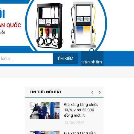
TÌM KIẾM
sản phẩm
TIN TỨC NỔI BẬT
 tăng chiều
Giá xăng tăng gần
ợt 32.000
900 đồng/lít kể từ
 lít
15h00 chiều 28/5
022
29/05/2020
g tăng gần
Giá xăng tăng trở lại