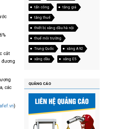
tấn công
tăng giá
nước
tăng thuế
thiết bị xăng dầu hà nội
,6%
thuế môi trường
Trung Quốc
xăng A92
c cắt
xăng dầu
xăng E5
g đương
 Vương
QUẢNG CÁO
a, các
afef.vn
)