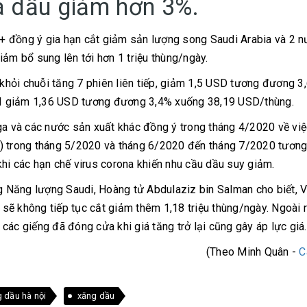
iá dầu giảm hơn 3%.
+ đồng ý gia hạn cắt giảm sản lượng song Saudi Arabia và 2 
iảm bổ sung lên tới hơn 1 triệu thùng/ngày.
 khỏi chuỗi tăng 7 phiên liên tiếp, giảm 1,5 USD tương đương 3
I giảm 1,36 USD tương đương 3,4% xuống 38,19 USD/thùng.
 và các nước sản xuất khác đồng ý trong tháng 4/2020 về việ
d) trong tháng 5/2020 và tháng 6/2020 đến tháng 7/2020 tươn
hi các hạn chế virus corona khiến nhu cầu dầu suy giảm.
ng Năng lượng Saudi, Hoàng tử Abdulaziz bin Salman cho biết,
ẽ không tiếp tục cắt giảm thêm 1,18 triệu thùng/ngày. Ngoài r
các giếng đã đóng cửa khi giá tăng trở lại cũng gây áp lực giá.
(Theo Minh Quân -
C
g dầu hà nội
xăng dầu