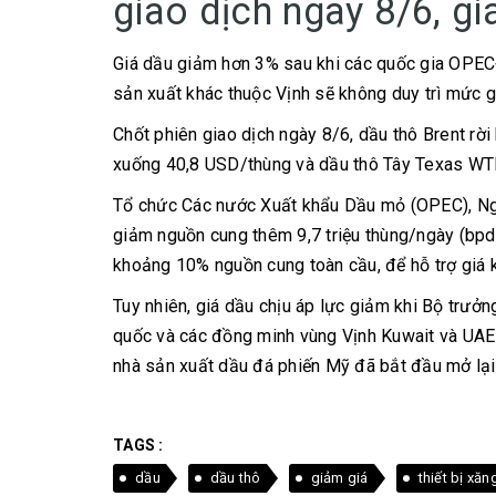
giao dịch ngày 8/6, g
Giá dầu giảm hơn 3% sau khi các quốc gia OPEC
sản xuất khác thuộc Vịnh sẽ không duy trì mức g
Chốt phiên giao dịch ngày 8/6, dầu thô Brent rời
xuống 40,8 USD/thùng và dầu thô Tây Texas WT
Tổ chức Các nước Xuất khẩu Dầu mỏ (OPEC), Nga
giảm nguồn cung thêm 9,7 triệu thùng/ngày (bp
khoảng 10% nguồn cung toàn cầu, để hỗ trợ giá k
Tuy nhiên, giá dầu chịu áp lực giảm khi Bộ trưở
quốc và các đồng minh vùng Vịnh Kuwait và UAE s
nhà sản xuất dầu đá phiến Mỹ đã bắt đầu mở lại 
TAGS :
dầu
dầu thô
giảm giá
thiết bị xăn