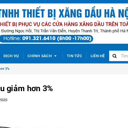
DỊCH VỤ
CHÍNH SÁCH
TIN TỨC
LIÊN HỆ
hơn 3%
ầu giảm hơn 3%
2020
Giá xăng
13/6, vư
đồng một
13/06/2
Giá xăn