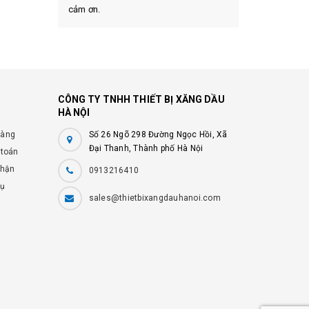
cảm ơn.
CÔNG TY TNHH THIẾT BỊ XĂNG DẦU
HÀ NỘI
hàng
Số 26 Ngõ 298 Đường Ngọc Hồi, Xã
Đại Thanh, Thành phố Hà Nội
 toán
nhận
0913216410
vụ
sales@thietbixangdauhanoi.com