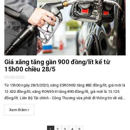
Giá xăng tăng gần 900 đồng/lít kể từ
15h00 chiều 28/5
29/05/2020
Từ 15h00 ngày 28/5/2020, xăng E5RON92 tăng 882 đồng/lít, giá mới là
12.420 đồng/lít; xăng RON95-III tăng 890 đồng/lít, giá mới là 13.125
đồng/lít. Liên Bộ Tài chính - Công Thương vừa phát đi thông tin về việc
điều hành giá xăng dầu từ 15h ngày 28/5. Theo đó, Liên Bộ quyết định
Xem thêm
trích lập Quỹ B...
1
2
3
4
5