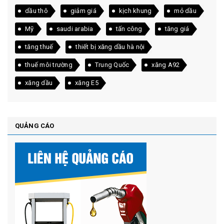
dầu thô
giảm giá
kịch khung
mỏ dầu
Mỹ
saudi arabia
tấn công
tăng giá
tăng thuế
thiết bị xăng dầu hà nội
thuế môi trường
Trung Quốc
xăng A92
xăng dầu
xăng E5
QUẢNG CÁO