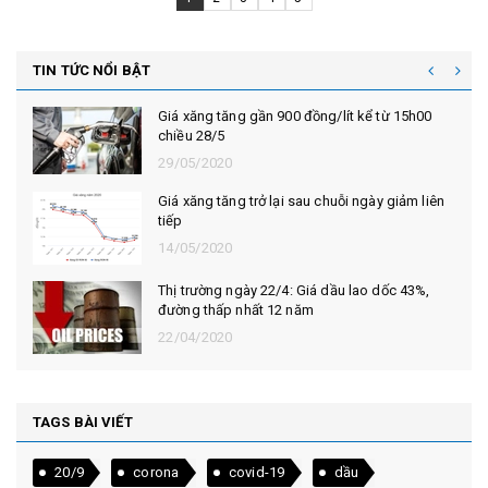
TIN TỨC NỔI BẬT
Giá xăng tăng gần 900 đồng/lít kể từ 15h00
chiều 28/5
29/05/2020
Giá xăng tăng trở lại sau chuỗi ngày giảm liên
tiếp
14/05/2020
Thị trường ngày 22/4: Giá dầu lao dốc 43%,
đường thấp nhất 12 năm
22/04/2020
TAGS BÀI VIẾT
20/9
corona
covid-19
dầu