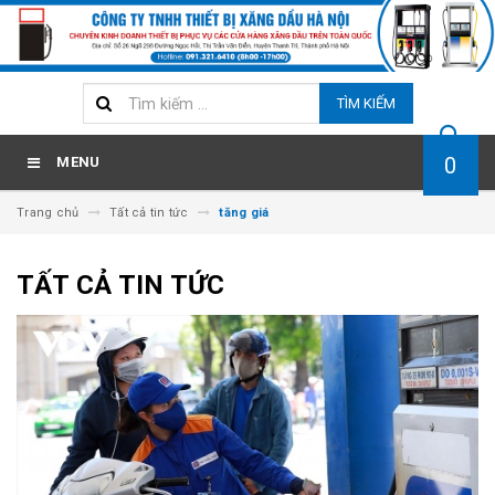
TÌM KIẾM
0
MENU
Trang chủ
Tất cả tin tức
tăng giá
TẤT CẢ TIN TỨC