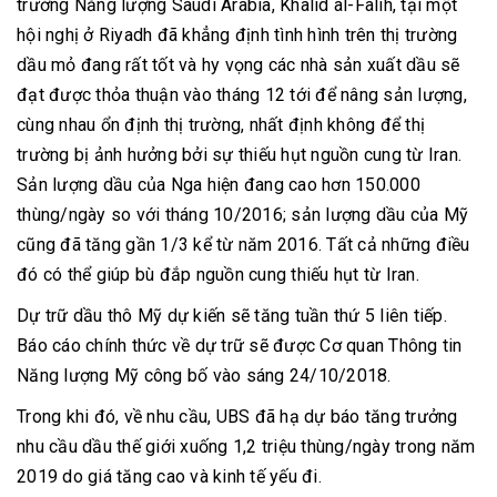
trưởng Năng lượng Saudi Arabia, Khalid al-Falih, tại một
hội nghị ở Riyadh đã khẳng định tình hình trên thị trường
dầu mỏ đang rất tốt và hy vọng các nhà sản xuất dầu sẽ
đạt được thỏa thuận vào tháng 12 tới để nâng sản lượng,
cùng nhau ổn định thị trường, nhất định không để thị
trường bị ảnh hưởng bởi sự thiếu hụt nguồn cung từ Iran.
Sản lượng dầu của Nga hiện đang cao hơn 150.000
thùng/ngày so với tháng 10/2016; sản lượng dầu của Mỹ
cũng đã tăng gần 1/3 kể từ năm 2016. Tất cả những điều
đó có thể giúp bù đắp nguồn cung thiếu hụt từ Iran.
Dự trữ dầu thô Mỹ dự kiến sẽ tăng tuần thứ 5 liên tiếp.
Báo cáo chính thức về dự trữ sẽ được Cơ quan Thông tin
Năng lượng Mỹ công bố vào sáng 24/10/2018.
Trong khi đó, về nhu cầu, UBS đã hạ dự báo tăng trưởng
nhu cầu dầu thế giới xuống 1,2 triệu thùng/ngày trong năm
2019 do giá tăng cao và kinh tế yếu đi.