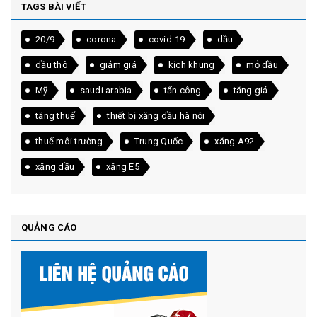
TAGS BÀI VIẾT
20/9
corona
covid-19
dầu
dầu thô
giảm giá
kịch khung
mỏ dầu
Mỹ
saudi arabia
tấn công
tăng giá
tăng thuế
thiết bị xăng dầu hà nội
thuế môi trường
Trung Quốc
xăng A92
xăng dầu
xăng E5
QUẢNG CÁO