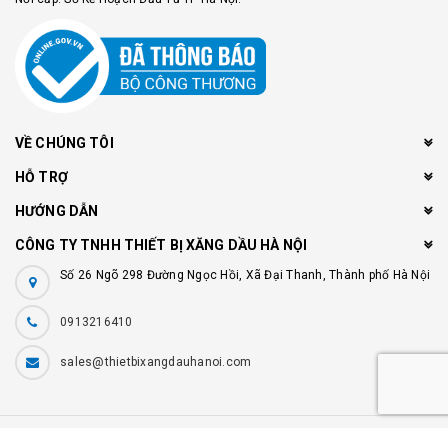
VỀ CHÚNG TÔI
HỖ TRỢ
HƯỚNG DẪN
CÔNG TY TNHH THIẾT BỊ XĂNG DẦU HÀ NỘI
Số 26 Ngõ 298 Đường Ngọc Hồi, Xã Đại Thanh, Thành phố Hà Nội
0913216410
sales@thietbixangdauhanoi.com
© Bản quyền thuộc về
Công ty TNHH thiết bị xăng dầu Hà Nội