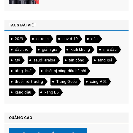
TAGS BÀI VIẾT
20/9
corona
covid-19
dầu
dầu thô
giảm giá
kịch khung
mỏ dầu
Mỹ
saudi arabia
tấn công
tăng giá
tăng thuế
thiết bị xăng dầu hà nội
thuế môi trường
Trung Quốc
xăng A92
xăng dầu
xăng E5
QUẢNG CÁO