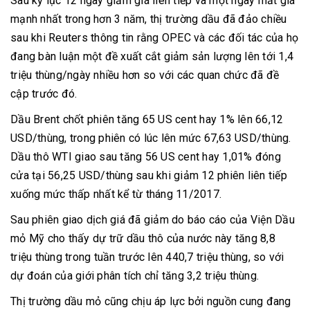
Sau kỷ lục 12 ngày giảm giá liên tiếp và một ngày mất giá
mạnh nhất trong hơn 3 năm, thị trường dầu đã đảo chiều
sau khi Reuters thông tin rằng OPEC và các đối tác của họ
đang bàn luận một đề xuất cắt giảm sản lượng lên tới 1,4
triệu thùng/ngày nhiều hơn so với các quan chức đã đề
cập trước đó.
Dầu Brent chốt phiên tăng 65 US cent hay 1% lên 66,12
USD/thùng, trong phiên có lúc lên mức 67,63 USD/thùng.
Dầu thô WTI giao sau tăng 56 US cent hay 1,01% đóng
cửa tại 56,25 USD/thùng sau khi giảm 12 phiên liên tiếp
xuống mức thấp nhất kể từ tháng 11/2017.
Sau phiên giao dịch giá đã giảm do báo cáo của Viện Dầu
mỏ Mỹ cho thấy dự trữ dầu thô của nước này tăng 8,8
triệu thùng trong tuần trước lên 440,7 triệu thùng, so với
dự đoán của giới phân tích chỉ tăng 3,2 triệu thùng.
Thị trường dầu mỏ cũng chịu áp lực bởi nguồn cung đang