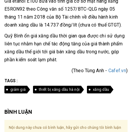
Giá etanol E100 đưa vào tính giá cơ sở mặt hàng xăng
E5RON92 theo Công văn số 1257/BTC-QLG ngày 05
tháng 11 năm 2018 của Bộ Tài chính về điều hành kinh
doanh xăng dầu là 14.737 đồng/lít (chưa có thuế GTGT).
Quỹ Bình ổn giá xăng dầu thời gian qua được chi sử dụng
liên tục nhằm hạn chế tác động tăng của giá thành phẩm
xăng dầu thế giới tới giá bán xăng dầu trong nước, góp
phần kiểm soát lạm phát.
(Theo Tùng Anh -
Cafef.vn
)
TAGS :
giảm giá
thiết bị xăng dầu hà nội
xăng dầu
BÌNH LUẬN
Nội dung này chưa có bình luận, hãy gửi cho chúng tôi bình luận