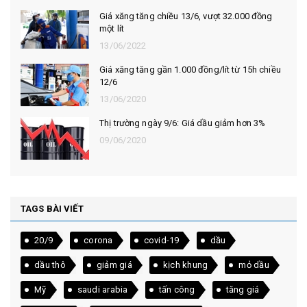
Giá xăng tăng chiều 13/6, vượt 32.000 đồng
một lít
13/06/2022
Giá xăng tăng gần 1.000 đồng/lít từ 15h chiều
12/6
13/06/2020
Thị trường ngày 9/6: Giá dầu giảm hơn 3%
09/06/2020
TAGS BÀI VIẾT
20/9
corona
covid-19
dầu
dầu thô
giảm giá
kịch khung
mỏ dầu
Mỹ
saudi arabia
tấn công
tăng giá