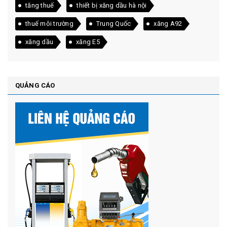
tăng thuế
thiết bị xăng dầu hà nội
thuế môi trường
Trung Quốc
xăng A92
xăng dầu
xăng E5
QUẢNG CÁO