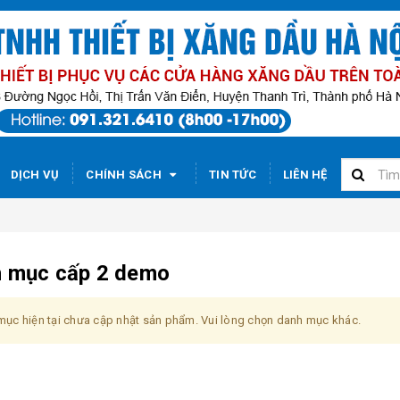
DỊCH VỤ
CHÍNH SÁCH
TIN TỨC
LIÊN HỆ
 mục cấp 2 demo
ục hiện tại chưa cập nhật sản phẩm. Vui lòng chọn danh mục khác.