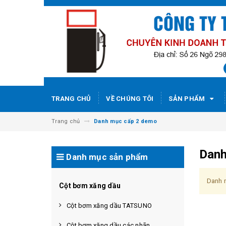
TRANG CHỦ
VỀ CHÚNG TÔI
SẢN PHẨM
Trang chủ
Danh mục cấp 2 demo
Danh
Danh mục sản phẩm
Danh m
Cột bơm xăng dầu
Cột bơm xăng dầu TATSUNO
Cột bơm xăng dầu các nhãn